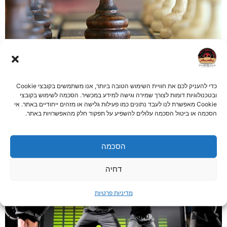
בימת היומיום: סדנה לפתרון אתגרים לנוער
בימת היום יום – סיטואציות בימתיות לחיי היומיום של הנוער מפגש בימתי חוויתי
עוצמתי, בסצנות המותאמות לצרכים שלכם, ומאפשרות נגיעה בכל נושא, בצורה
כדי להעניק לכם את חוויית השימוש הטובה ביותר, אנו משתמשים בקובצי Cookie
ובטכנולוגיות דומות לצורך שמירה וגישה למידע במכשיר. הסכמה לשימוש בקובצי
חווייתית וזכירה.
Cookie מאפשרת לנו לעבד נתונים כמו פעילות גלישה או מזהים ייחודיים באתר. אי
קרא עוד »
הסכמה או ביטול הסכמה עלולים להשפיע על תפקוד חלק מהאפשרויות באתר.
הסכמה
דחיה
מדיניות פרטיות