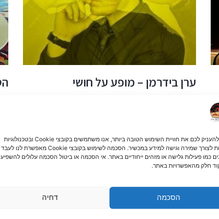
ערן בידרמן – מופע על חושי
הס
ערן בידרמן- מופע על חושי למעלה מ-10 שנים חוקר ערן את עולם
מיכ
וף
המנטליזם והעל-חושי, תחום המסעיר את הדמיון ומרתק את המין
אפ 
האנושי בתרבויות שונות מזה
הגד
קרא עוד »
קרא
כדי להעניק לכם את חוויית השימוש הטובה ביותר, אנו משתמשים בקובצי Cookie ובטכנולוגיות
דומות לצורך שמירה וגישה למידע במכשיר. הסכמה לשימוש בקובצי Cookie מאפשרת לנו לעבד
ים כמו פעילות גלישה או מזהים ייחודיים באתר. אי הסכמה או ביטול הסכמה עלולים להשפיע 
ד חלק מהאפשרויות באתר.
הסכמה
דחיה