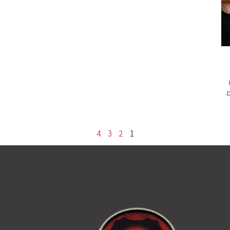
.
4
3
2
1