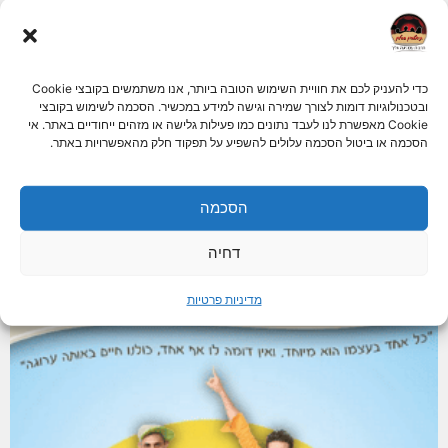
תופעה מטרידה – מפגש חוויתי למניעת הטרדה מינית
כדי להעניק לכם את חוויית השימוש הטובה ביותר, אנו משתמשים בקובצי Cookie
ובטכנולוגיות דומות לצורך שמירה וגישה למידע במכשיר. הסכמה לשימוש בקובצי
בארגונים וחברות
Cookie מאפשרת לנו לעבד נתונים כמו פעילות גלישה או מזהים ייחודיים באתר. אי
תופעה מטרידה – מפגש חוויתי למניעת הטרדה מינית בארגונים וחברות המפגש
הסכמה או ביטול הסכמה עלולים להשפיע על תפקוד חלק מהאפשרויות באתר.
פועל באופן ייחודי,
המשך קריאה »
הסכמה
דחיה
מדיניות פרטיות