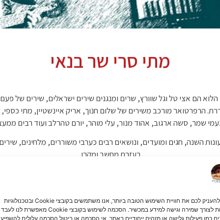
מתי סרי שר בנאי
הלוא הם אצי טל וגל שוורץ, שרים ומנגנים שירים ישראלים, שירים של פעם וש
 הרפרטואר מורכב משירים של שלום חנוך, אריק איינשטיין, מתי כספי, יו
מי שמר, סשה ארגוב, אהוד מנור, עלי מוהר, יורם טהרלב ועוד רבים ממעצ
ונות השנה, חגים ומועדים, ונושאים רבים כערבי משוררים, מלחינים, שירים
בעזרת מחשב ומקרן.
למי מתאים?
חברות, ארגונים, וועדי עובדים ואולמות תרבות
אורך המופע:
כשעה וחצי
כדי להעניק לכם את חוויית השימוש הטובה ביותר, אנו משתמשים בקובצי Cookie ובטכנולוגיות
דומות לצורך שמירה וגישה למידע במכשיר. הסכמה לשימוש בקובצי Cookie מאפשרת לנו לעבד
ים כמו פעילות גלישה או מזהים ייחודיים באתר. אי הסכמה או ביטול הסכמה עלולים להשפיע 