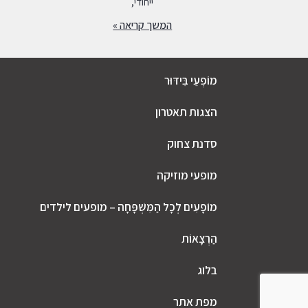
ייחודי,
המשך קריאה »
מוֹפְעֵי בִּידּוּר
הצגות תאטרון
סדנת צחוק
מופעי מוזיקה
מוֹפָעִים לְכָל הַמִּשְׁפָּחָה – מופעים לילדים
הַרְצָאוֹת
בלוג
מפת אתר