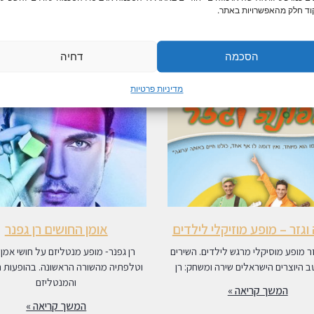
ד חלק מהאפשרויות באתר.
אירועים דומים
הסכמה
דחיה
מדיניות פרטיות
וגזר – מופע מוזיקלי לילדים
אומן החושים רן גפנר
זר מופע מוסיקלי מרגש לילדים. השירים
רן גפנר- מופע מנטליזם על חושי אמן 
 היוצרים הישראלים שירה ומשחק: רן
וטלפתיה מהשורה הראשונה. בהופעות 
והמנטליזם
המשך קריאה »
המשך קריאה »