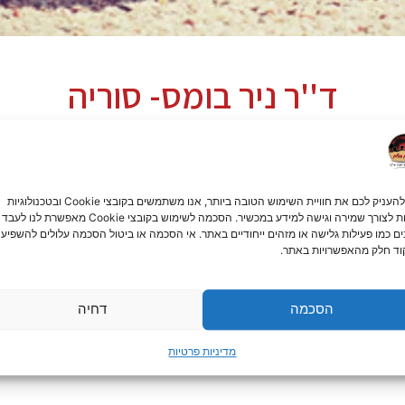
ד''ר ניר בומס- סוריה
שבים סמאטרפונים, פרסום דיגיטלי…
כדי להעניק לכם את חוויית השימוש הטובה ביותר, אנו משתמשים בקובצי Cookie ובטכנולוגיות
דומות לצורך שמירה וגישה למידע במכשיר. הסכמה לשימוש בקובצי Cookie מאפשרת לנו לעבד
 מנת להעביר את המסרים שלי ?
ים כמו פעילות גלישה או מזהים ייחודיים באתר. אי הסכמה או ביטול הסכמה עלולים להשפיע 
ד חלק מהאפשרויות באתר.
 אלף מילים, מה היא חשיבה חזותית ואיך עובדים במשרדי הפרסום, תוך שנ
ורה, נקודת מבט, בניית סטוריבורד,מיתוג ויזואלי ועוד.
הסכמה
דחיה
זואליה, נשדרג את יכולות העברת המסרים של העובדים, נרכוש כלי חוויתי 
מדיניות פרטיות