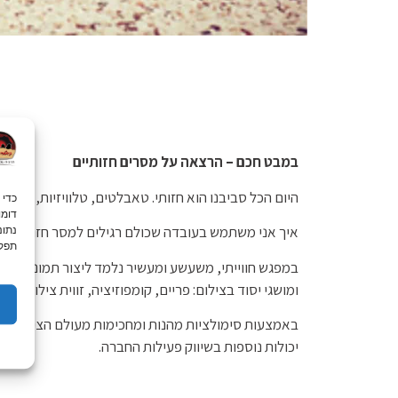
במבט חכם – הרצאה על מסרים חזותיים
היום הכל סביבנו הוא חזותי. טאבלטים, טלוויזיות, מח
איך אני משתמש בעובדה שכולם רגילים למסר חזותי, על
נתונ
תפקו
במפגש חווייתי, משעשע ומעשיר נלמד ליצור תמונה ששווה
ומושגי יסוד בצילום: פריים, קומפוזיציה, זווית צילום, תא
באמצעות סימולציות מהנות ומחכימות מעולם הצילום והווי
יכולות נוספות בשיווק פעילות החברה.