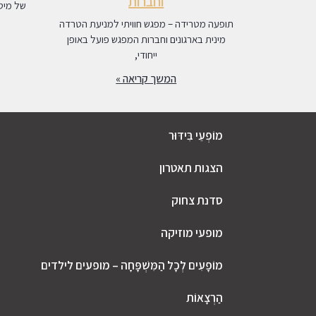
וחברות
של מיטב
תופעה מטרידה – מפגש חוויתי למניעת הטרדה
מינית בארגונים וחברות המפגש פועל באופן
ייחודי,
המשך קריאה »
מוֹפְעֵי בִּידּוּר
הצגות תאטרון
סדנת צחוק
מופעי מוזיקה
מוֹפָעִים לְכָל הַמִּשְׁפָּחָה – מופעים לילדים
הַרְצָאוֹת