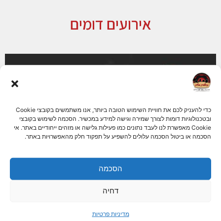
אירועים דומים
כדי להעניק לכם את חוויית השימוש הטובה ביותר, אנו משתמשים בקובצי Cookie
ובטכנולוגיות דומות לצורך שמירה וגישה למידע במכשיר. הסכמה לשימוש בקובצי
Cookie מאפשרת לנו לעבד נתונים כמו פעילות גלישה או מזהים ייחודיים באתר. אי
הסכמה או ביטול הסכמה עלולים להשפיע על תפקוד חלק מהאפשרויות באתר.
הסכמה
תופעה מטרידה – מפגש חוויתי למניעת הטרדה מינית
בארגונים וחברות
דחיה
תופעה מטרידה – מפגש חוויתי למניעת הטרדה מינית בארגונים וחברות המפגש
פועל באופן ייחודי,
מדיניות פרטיות