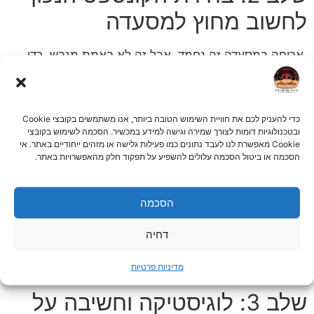
לחשוב מחוץ למסעדה
ארוחה במסעדה זה נחמד, אבל זה לא באמת מגבש. כדי
ליצור אימפקט, חפשו תוכן אקטיבי שגורם לאנשים לזוז,
לתקשר ולצחוק יחד.
לשחרור וצחוק:
מופע בידור
קומי או סטנדאפ המותאם
כדי להעניק לכם את חוויית השימוש הטובה ביותר, אנו משתמשים בקובצי Cookie
ובטכנולוגיות דומות לצורך שמירה וגישה למידע במכשיר. הסכמה לשימוש בקובצי
לעולם התוכן של החברה הוא בחירה מנצחת. צחוק
Cookie מאפשרת לנו לעבד נתונים כמו פעילות גלישה או מזהים ייחודיים באתר. אי
משותף הוא כלי רב עוצמה לחיבור בין אנשים.
הסכמה או ביטול הסכמה עלולים להשפיע על תפקוד חלק מהאפשרויות באתר.
לאינטראקציה וגיבוש:
סדנת צחוק
או סדנת אלתור הן
האופציה האולטימטיבית. הן מוציאות את המשתתפים
הסכמה
מאזור הנוחות בצורה תומכת ומהנה, ומעודדות עבודת
צוות, הקשבה ויצירתיות.
דחיה
לשילוב של ערך וכיף:
ניתן לשלב הרצאה קצרה
ומעוררת השראה בנושאים כמו יצירתיות או עבודת צוות,
מדיניות פרטיות
ולאחריה מופע קליל או סדנה.
שלב 3: לוגיסטיקה וחשיבה על