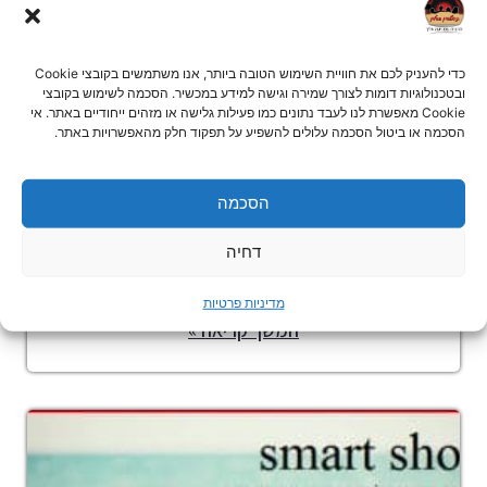
כדי להעניק לכם את חוויית השימוש הטובה ביותר, אנו משתמשים בקובצי Cookie
ובטכנולוגיות דומות לצורך שמירה וגישה למידע במכשיר. הסכמה לשימוש בקובצי
Cookie מאפשרת לנו לעבד נתונים כמו פעילות גלישה או מזהים ייחודיים באתר. אי
הסכמה או ביטול הסכמה עלולים להשפיע על תפקוד חלק מהאפשרויות באתר.
הסכמה
סוריה – ד"ר ניר בומס
דחיה
ד"ר ניר בומס- סוריה מלחמת האזרחים המתנהלת בסוריה ממארס
2011 שינתה את פני המדינה
מדיניות פרטיות
המשך קריאה »