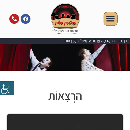
דף הבית
»
אָז מָה אֲנַחְנוּ עוֹשִׂים?
»
הַרְצָאוֹת
הַרְצָאוֹת