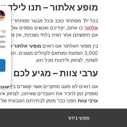
מופע אלתור – תנו לילד ש
בכל ילד מסתתר כוכב ובכל מבוגר מסתתר ילד שה
אלתור
בו אתם, יקיריכם ואנשים נוספים עולים ומ
אם חיפשתם אחר חוויה בלתי נשכחת, אין מן הנמנ
נתונ
בין מופעי האלתור אנו רואים
מופעי אלתור של קומ
תפקו
3,000 הופעות ומותאם לקהלים מגוונים. המופע מורכב במיוחד עבורכם ולעולם התוכן שלכם – מה שגורם לכל מי שנמצא להצטרף אל
לשתף, לצחוק וליהנות מכל רגע.
ערבי צוות – מגיע לכם הר
אנו רואים לא מעט מחקרים אשר קושרים בין ערבי צ
מספיק זמן להכיר את העובדים שאיתנו, לצחוק אי
ערבי צוות
הפכו כבר מזמן לבחירתם הטבעית של עס
מוֹפְעֵי בִּידּוּר