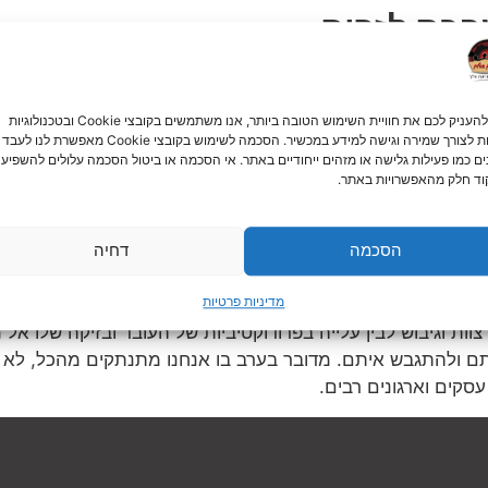
בכם לזרוח
וא כוכב. זה הזמן שלכם לקחת אתנחתא קטנה מכל הדברים שאת
אלתרים בזמן אמת – חוסר הוודאות של מה יקרה כל רגע הופך את
כדי להעניק לכם את חוויית השימוש הטובה ביותר, אנו משתמשים בקובצי Cookie ובטכנולוגיות
ע כי מופע אלתור יצליח לעשות את העבודה בצורה מדויקת.
דומות לצורך שמירה וגישה למידע במכשיר. הסכמה לשימוש בקובצי Cookie מאפשרת לנו לעבד
ים כמו פעילות גלישה או מזהים ייחודיים באתר. אי הסכמה או ביטול הסכמה עלולים להשפיע 
יקזה,
שנחשב למופע הבידור המאולתר הטוב ביותר בישראל, 
ד חלק מהאפשרויות באתר.
הסכמה
דחיה
בה יותר
מדיניות פרטיות
וות וגיבוש לבין עלייה בפרודוקטיביות של העובד ובזיקה שלו אל
תם ולהתגבש איתם. מדובר בערב בו אנחנו מתנתקים מהכל, לא מד
קים וארגונים רבים.