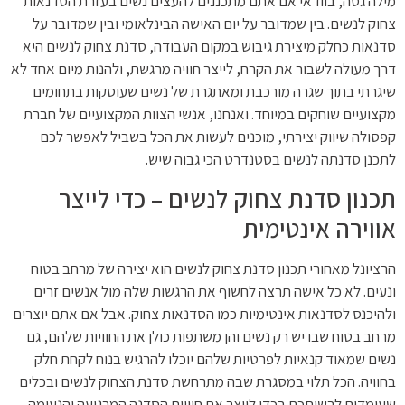
מילה גסה, בוודאי אם אתם מתכננים להעצים נשים בעזרת הסדנאות
צחוק לנשים. בין שמדובר על יום האישה הבינלאומי ובין שמדובר על
סדנאות כחלק מיצירת גיבוש במקום העבודה, סדנת צחוק לנשים היא
דרך מעולה לשבור את הקרח, לייצר חוויה מרגשת, ולהנות מיום אחד לא
שיגרתי בתוך שגרה מורכבת ומאתגרת של נשים שעוסקות בתחומים
מקצועיים שוחקים במיוחד. ואנחנו, אנשי הצוות המקצועיים של חברת
קפסולה שיווק יצירתי, מוכנים לעשות את הכל בשביל לאפשר לכם
לתכנן סדנתה לנשים בסטנדרט הכי גבוה שיש.
תכנון סדנת צחוק לנשים – כדי לייצר
אווירה אינטימית
הרציונל מאחורי תכנון סדנת צחוק לנשים הוא יצירה של מרחב בטוח
ונעים. לא כל אישה תרצה לחשוף את הרגשות שלה מול אנשים זרים
ולהיכנס לסדנאות אינטימיות כמו הסדנאות צחוק. אבל אם אתם יוצרים
מרחב בטוח שבו יש רק נשים והן משתפות כולן את החוויות שלהם, גם
נשים שמאוד קנאיות לפרטיות שלהם יוכלו להרגיש בנוח לקחת חלק
בחוויה. הכל תלוי במסגרת שבה מתרחשת סדנת הצחוק לנשים ובכלים
שעומדים לרשותכם בכדי לייצר את חוויית הסדנה המרגיעה והנעימה