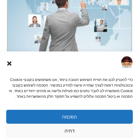
בימת היום יום: סדנה חווייתית מותאמת אישית
כדי להעניק לכם את חוויית השימוש הטובה ביותר, אנו משתמשים בקובצי Cookie
ובטכנולוגיות דומות לצורך שמירה וגישה למידע במכשיר. הסכמה לשימוש בקובצי
Cookie מאפשרת לנו לעבד נתונים כמו פעילות גלישה או מזהים ייחודיים באתר. אי
בימת היום יום – סיטואציות בימתיות לחיי היומיום מפגש בימתי חוויתי
הסכמה או ביטול הסכמה עלולים להשפיע על תפקוד חלק מהאפשרויות באתר.
עוצמתי, בסצנות המותאמות
המשך קריאה »
הסכמה
דחיה