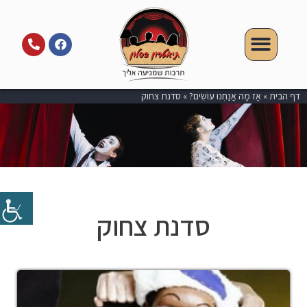
דף הבית
»
אָז מָה אֲנַחְנוּ עוֹשִׂים?
»
סדנת צחוק
סדנת צחוק