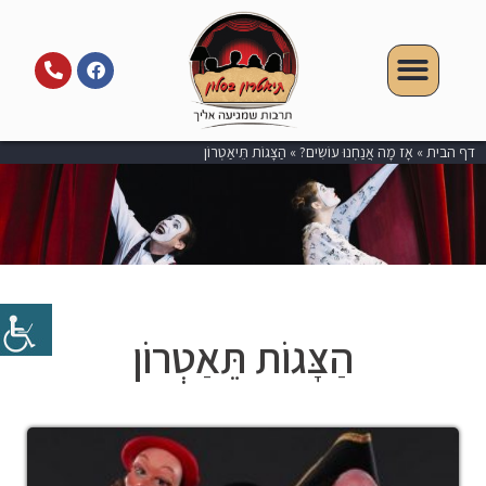
דף הבית
»
אָז מָה אֲנַחְנוּ עוֹשִׂים?
»
הַצָּגוֹת תֵּיאַטְרוֹן
הַצָּגוֹת תֵּאַטְרוֹן