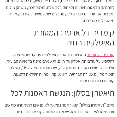
רומנטיות ועד לסאטירות חברתיות, הצגות אלו מציעות לקהל הזדמנות
להתנתק מדאגות היומיום ולצחוק בלב שלם. הומור חכם, משחק מילים
ומצבים אבסורדיים הם רק חלק מהכלים שמשמשים ליצירת קומדיה
תיאטרלית מוצלחת.
קומדיה דל'ארטה: המסורת
האיטלקית החיה
קומדיה דל'ארטה
היא צורת תיאטרון איטלקית עתיקה שממשיכה
להשפיע על עולם התיאטרון עד היום. היא מתאפיינת בדמויות קבועות,
אלתור ושימוש במסכות. הסגנון הזה, שהתפתח במאה ה-16, משלב
הומור פיזי, סאטירה חברתית ורומנטיקה, ומהווה השראה להצגות
קומיות רבות גם בימינו.
תיאטרון בסלון: הנגשת האמנות לכל
מיזם "תיאטרון בסלון" הוא דוגמה נפלאה לאופן שבו התיאטרון מתאים
את עצמו לעידן המודרני ומנגיש את האמנות לקהלים רחבים יותר.