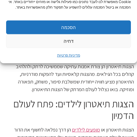
Cookie מאפשרת לנו לעבד נתונים כמו פעילות גלישה או מזהים ייחודיים באתר. אי
שום גמדים לא יבואו
הסכמה או ביטול הסכמה עלולים להשפיע על תפקוד חלק מהאפשרויות באתר.
שום גמדים לא יבואו אמצע הלילה במגרש כדורגל. אישה משולי
החברה הישראלית, שוכבת בשער
הסכמה
המשך קריאה »
דחיה
מדיניות פרטיות
הצגות תיאטרון הן צורת אמנות עתיקה שממשיכה לרתק ולהלהיב
קהלים בכל הגילאים. מהצגות קלאסיות ועד להפקות מודרניות,
התיאטרון מציע חוויה ייחודית שמשלבת סיפור, משחק, תפאורה
ומוזיקה. בואו נצלול לעולם המרתק של הצגות התיאטרון.
הצגות תיאטרון לילדים: פתח לעולם
הדמיון
הצגות תיאטרון או
מופעים לילדים
הן דרך נפלאה לחשוף את הדור