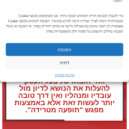
מפגש המשלב דיון ענייני בין
כדי להעניק לכם את חוויית השימוש הטובה ביותר, אנו משתמשים בקובצי Cookie
ובטכנולוגיות דומות לצורך שמירה וגישה למידע במכשיר. הסכמה לשימוש בקובצי Cookie
העובדים, המנהלים ומנחה
מאפשרת לנו לעבד נתונים כמו פעילות גלישה או מזהים ייחודיים באתר. אי הסכמה או ביטול
האירוע על מנת לדבר על הנושא,
הסכמה עלולים להשפיע על תפקוד חלק מהאפשרויות באתר.
לשאול שאלות ולקבל תשובות.
מייצר אמנה משותפת על מוגנות
הסכמה
במרחב המשותף.
דחיה
מדיניות פרטיות
זוהי חובתו של בעל העסק
להעלות את הנושא לדיון מול
עובדיו ומנהליו ואין דרך טובה
יותר לעשות זאת אלא באמצעות
מפגש "תופעה מטרידה".