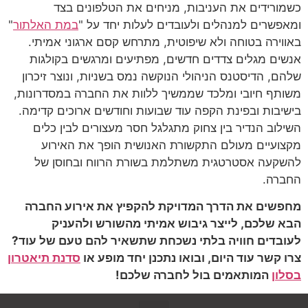
כשמורידים את העניבות, מניחים את הטלפונים בצד
ומאפשרים למנהלים ולעובדים לעלות יחד על "
במת האלתור
"
באווירה בטוחה ולא שיפוטית, מתרחש קסם ארגוני אמיתי.
אנשים מגלים צדדים חדשים, מפתיעים ומרגשים בקולגות
שלהם, הדיסטנס הניהולי הנוקשה נמס בשניות, ונוצר זיכרון
משותף חיובי ומלכד שממשיך ללוות את החברה במסדרונות,
בישיבות ובפינת הקפה עוד שבועות וחודשים ארוכים קדימה.
השילוב הנדיר בין צחוק מתגלגל חסר מעצורים לבין כלים
מקצועיים מעולם התקשורת האנושית הופך את האירוע
להשקעה אסטרטגית משתלמת בשורת הרווח ובחוסן של
החברה.
מחפשים את הדרך המדויקת להקפיץ את אירוע החברה
הבא שלכם, לייצר גיבוש אמיתי מהשורש ולהעניק
לעובדים חוויה בלתי נשכחת שתשאיר להם טעם של עוד?
צרו קשר עוד היום, ובואו נתכנן יחד מופע או
סדנת תיאטרון
בסלון
המותאמים בול לחברה שלכם!