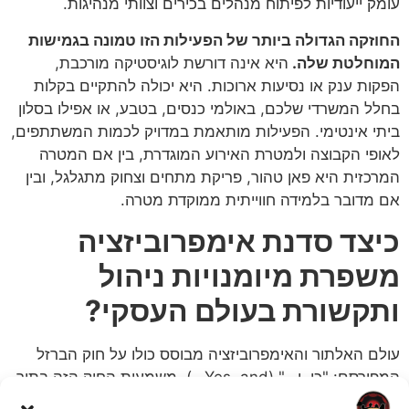
עומק ייעודיות לפיתוח מנהלים בכירים וצוותי מנהיגות.
החוזקה הגדולה ביותר של הפעילות הזו טמונה בגמישות
המוחלטת שלה.
היא אינה דורשת לוגיסטיקה מורכבת,
הפקות ענק או נסיעות ארוכות. היא יכולה להתקיים בקלות
בחלל המשרדי שלכם, באולמי כנסים, בטבע, או אפילו בסלון
ביתי אינטימי. הפעילות מותאמת במדויק לכמות המשתתפים,
לאופי הקבוצה ולמטרת האירוע המוגדרת, בין אם המטרה
המרכזית היא פאן טהור, פריקת מתחים וצחוק מתגלגל, ובין
אם מדובר בלמידה חווייתית ממוקדת מטרה.
כיצד סדנת אימפרוביזציה
משפרת מיומנויות ניהול
ותקשורת בעולם העסקי?
עולם האלתור והאימפרוביזציה מבוסס כולו על חוק הברזל
המפורסם: "כן, ו…" (Yes, and…). משמעות החוק הזה בתוך
הארגון היא דרמטית – היא מלמדת את המשתתפים הקשבה