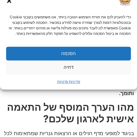
מוחלטת ונקייה מרעשי רקע, קבלת הרעיון של האחר (גם אם
הוא שונה לחלוטין משלי) ובנייה פרודוקטיבית על גביו, במקום
כדי להעניק לכם את חוויית השימוש הטובה ביותר, אנו משתמשים בקובצי Cookie
לחסום אותו או להתווכח. סדנת אימפרוביזציה מעניקה
ובטכנולוגיות דומות לצורך שמירה וגישה למידע במכשיר. הסכמה לשימוש בקובצי
למנהלים ולעובדים בארגון ארגז כלים פרקטי ויישומי לניהול
Cookie מאפשרת לנו לעבד נתונים כמו פעילות גלישה או מזהים ייחודיים באתר. אי
הסכמה או ביטול הסכמה עלולים להשפיע על תפקוד חלק מהאפשרויות באתר.
משא ומתן חכם, פתרון קונפליקטים יצירתי בתוך הצוות,
עבודת צוות הרמונית תחת תנאי לחץ וחוסר ודאות, הגברת
הגמישות המחשבתית וחיזוק משמעותי של יכולות הפרזנטציה
הסכמה
והעברת המסרים.
דחיה
אלו הן מיומנויות רכות קריטיות, אשר הופכות את סביבת
העבודה ליצירתית יותר, משפרות באופן ישיר את
מדיניות פרטיות
הפרודוקטיביות היומיומית ומייצרות אקלים ארגוני בריא
ותומך.
מהו הערך המוסף של התאמה
אישית לארגון שלכם?
בניגוד למופעי מדף רגילים או הרצאות גנריות שמתאימות לכל