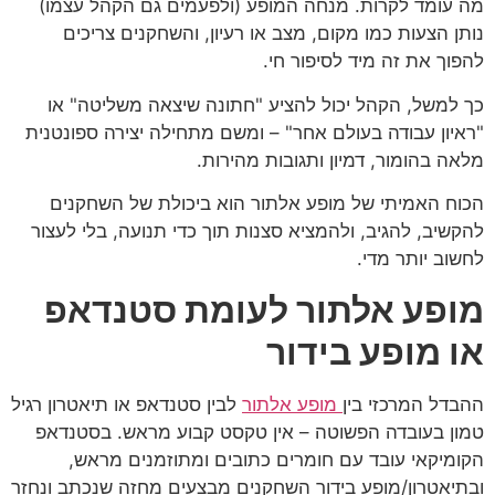
מה עומד לקרות. מנחה המופע (ולפעמים גם הקהל עצמו)
נותן הצעות כמו מקום, מצב או רעיון, והשחקנים צריכים
להפוך את זה מיד לסיפור חי.
כך למשל, הקהל יכול להציע "חתונה שיצאה משליטה" או
"ראיון עבודה בעולם אחר" – ומשם מתחילה יצירה ספונטנית
מלאה בהומור, דמיון ותגובות מהירות.
הכוח האמיתי של מופע אלתור הוא ביכולת של השחקנים
להקשיב, להגיב, ולהמציא סצנות תוך כדי תנועה, בלי לעצור
לחשוב יותר מדי.
מופע אלתור לעומת סטנדאפ
או מופע בידור
ההבדל המרכזי בין
מופע אלתור
לבין סטנדאפ או תיאטרון רגיל
טמון בעובדה הפשוטה – אין טקסט קבוע מראש. בסטנדאפ
הקומיקאי עובד עם חומרים כתובים ומתוזמנים מראש,
ובתיאטרון/מופע בידור השחקנים מבצעים מחזה שנכתב ונחזר