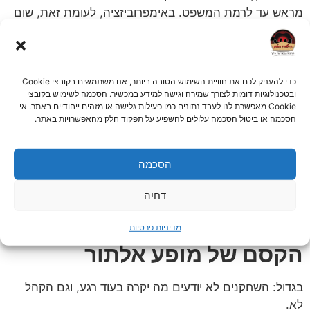
מראש עד לרמת המשפט. באימפרוביזציה, לעומת זאת, שום
דבר לא ידוע מראש – הכל נוצר ברגע עצמו, מול הקהל.
המשמעות היא שכל מופע הוא חד־פעמי לחלוטין. השחקנים
מגיבים בזמן אמת להצעות מהקהל, לאנרגיה באולם ולמה
כדי להעניק לכם את חוויית השימוש הטובה ביותר, אנו משתמשים בקובצי Cookie
שקורה בין המשתתפים על הבמה.
ובטכנולוגיות דומות לצורך שמירה וגישה למידע במכשיר. הסכמה לשימוש בקובצי
Cookie מאפשרת לנו לעבד נתונים כמו פעילות גלישה או מזהים ייחודיים באתר. אי
אין דרך לחזור על אותה סצנה פעמיים, ואין שתי הופעות זהות,
הסכמה או ביטול הסכמה עלולים להשפיע על תפקוד חלק מהאפשרויות באתר.
גם אם מדובר באותו צוות שחקנים ואותו פורמט מופע.
דווקא בגלל זה, כל מופע אימפרוביזציה מרגיש חי במיוחד: הוא
הסכמה
מושפע מהקהל, מהאווירה ומהרגע עצמו. תוצאה של זה היא
שגם מי שכבר ראה מופע קודם, יקבל חוויה אחרת לגמרי
דחיה
בפעם הבאה – עם רעיונות חדשים, סצנות שונות והפתעות
שלא ניתן לתכנן מראש.
מדיניות פרטיות
הקסם של מופע אלתור
בגדול: השחקנים לא יודעים מה יקרה בעוד רגע, וגם הקהל
לא.