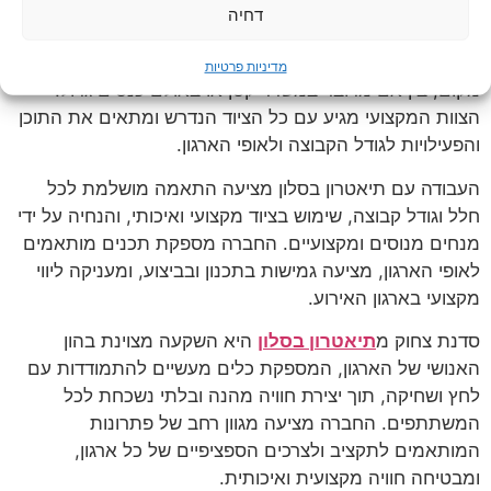
דחיה
תיאטרון בסלון מציע סדנאות צחוק מקצועיות המותאמות
לצרכי הארגון. החברה מתמחה בהבאת תוכן איכותי לכל
מדיניות פרטיות
מקום, בין אם מדובר במשרד קטן או באולם כנסים גדול.
הצוות המקצועי מגיע עם כל הציוד הנדרש ומתאים את התוכן
והפעילויות לגודל הקבוצה ולאופי הארגון.
העבודה עם תיאטרון בסלון מציעה התאמה מושלמת לכל
חלל וגודל קבוצה, שימוש בציוד מקצועי ואיכותי, והנחיה על ידי
מנחים מנוסים ומקצועיים. החברה מספקת תכנים מותאמים
לאופי הארגון, מציעה גמישות בתכנון ובביצוע, ומעניקה ליווי
מקצועי בארגון האירוע.
סדנת צחוק מ
תיאטרון בסלון
היא השקעה מצוינת בהון
האנושי של הארגון, המספקת כלים מעשיים להתמודדות עם
לחץ ושחיקה, תוך יצירת חוויה מהנה ובלתי נשכחת לכל
המשתתפים. החברה מציעה מגוון רחב של פתרונות
המותאמים לתקציב ולצרכים הספציפיים של כל ארגון,
ומבטיחה חוויה מקצועית ואיכותית.