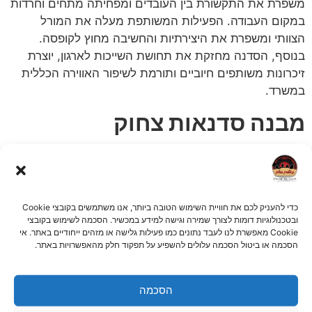
משפרת את התקשורת בין העובדים ומפחיתה מתחים וחרדות
במקום העבודה. הפעילות המשותפת מעלה את המורל
הצוותי ומשפרת את היצירתיות והחשיבה מחוץ לקופסה.
בנוסף, הסדנה מחזקת את תחושת השייכות לארגון, יוצרת
זיכרונות משותפים חיוביים ותורמת לשיפור האווירה הכללית
במשרד.
מבנה סדנאות צחוק
סדנת צחוק טיפוסית מורכבת ממגוון פעילויות המשולבות יחד
ליצירת חוויה מעצימה ומהנה. הסדנה מתחילה בתרגילי
נשימה וחימום, ממשיכה במשחקי צחוק קבוצתיים ותרגילי
אימפרוביזציה. המשתתפים עוברים פעילויות לשבירת קרח
כדי להעניק לכם את חוויית השימוש הטובה ביותר, אנו משתמשים בקובצי Cookie
ובטכנולוגיות דומות לצורך שמירה וגישה למידע במכשיר. הסכמה לשימוש בקובצי
ותרגילים לבניית אמון, משתתפים במשחקי תפקידים מצחיקים
Cookie מאפשרת לנו לעבד נתונים כמו פעילות גלישה או מזהים ייחודיים באתר. אי
ומסיימים במדיטציית צחוק מעצימה.
הסכמה או ביטול הסכמה עלולים להשפיע על תפקוד חלק מהאפשרויות באתר.
תיאטרון בסלון – חוויה
הסכמה
מותאמת אישית