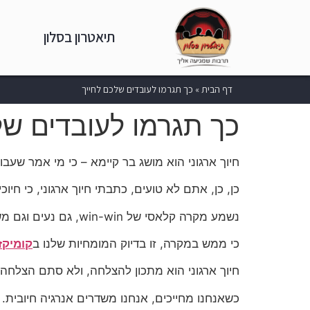
תיאטרון בסלון
דף הבית
»
כך תגרמו לעובדים שלכם לחייך
כך תגרמו לעובדים של
חיוך ארגוני הוא מושג בר קיימא – כי מי אמר שע
כן, כן, אתם לא טועים, כתבתי חיוך ארגוני, כי חיו
נשמע מקרה קלאסי של win-win, גם נעים וגם משתלם, אז בואו נהפוך את סביבת העבודה שלנו למקום שמלא בחיוכים.
כי ממש במקרה, זו בדיוק המומחיות שלנו ב
קומיקז
חיוך ארגוני הוא מתכון להצלחה, ולא סתם הצלחה
כשאנחנו מחייכים, אנחנו משדרים אנרגיה חיובית.