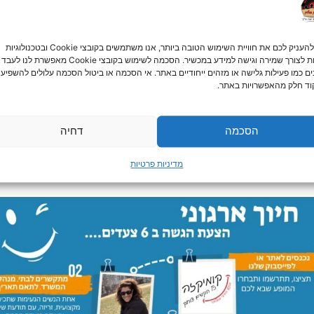
ייכים ועושים סבב "בוקר טוב" לכל אחד שהם רואים. מבטיחים 
ר המצחיק ביותר שגרם לכם לחייך. תנו פרסים קטנים – זה תמיד
כדי להעניק לכם את חוויית השימוש הטובה ביותר, אנו משתמשים בקובצי Cookie ובטכנולוגיות
דומות לצורך שמירה וגישה למידע במכשיר. הסכמה לשימוש בקובצי Cookie מאפשרת לנו לעבד
ים כמו פעילות גלישה או מזהים ייחודיים באתר. אי הסכמה או ביטול הסכמה עלולים להשפיע 
ד חלק מהאפשרויות באתר.
חרים וכמובן, גם אצלנו.
ל העבודה שלכם, על היחסים בין צוותים ועל האווירה הכללית.
הסכמה
דחיה
 מיידי ( כשאתם רק חושבים על זה – כבר החיוך עולה… אנחנו קורא
מדיניות פרטיות
יעים לחייך אתכם!