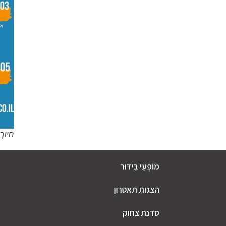
חיוך 
מוֹפְעֵי בִּידּוּר
הצגות תאטרון
סדנת צחוק