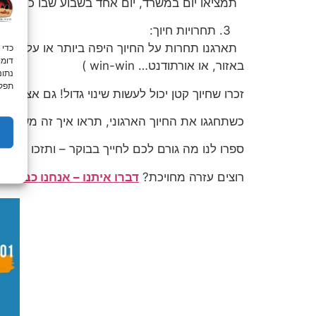
תמציאו יום במשרד, יום אחד בשבוע שבו כולם מח
תחרויות חיוך:
תארגנו תחרות על החיוך היפה ביותר או על הסיפו
באזור, או אורתודנט… win-win )
נתונ
תפקו
זכרו שחיוך קטן יכול לעשות שינוי גדול! גם אצל הא
כשתחגגו את החיוך הארגוני, תראו איך זה משפיע ע
ספרו לנו מה גורם לכם לחייך בבוקר – ותזכו בחיוך
רוצים עזרה מחויכת?
דברו איתנו – אנחנו כבר מג