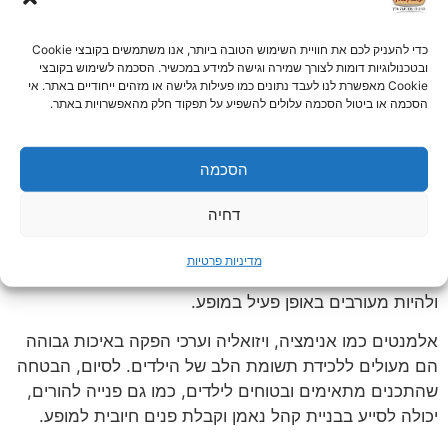
מספר גורמים מרכזיים תורמים
להצלחת הצגת ילדים:
כדי להעניק לכם את חוויית השימוש הטובה ביותר, אנו משתמשים בקובצי Cookie
ובטכנולוגיות דומות לצורך שמירה וגישה למידע במכשיר. הסכמה לשימוש בקובצי
Cookie מאפשרת לנו לעבד נתונים כמו פעילות גלישה או מזהים ייחודיים באתר. אי
תוכניות ילדים צריכות לכלול קווי עלילה מרתקים, ויזואליה
הסכמה או ביטול הסכמה עלולים להשפיע על תפקוד חלק מהאפשרויות באתר.
צבעונית ודמויות ניתנות להזדהות כדי לעניין ולבדר את הצופים
הצעירים. חשוב שישולבו בהופעות לילדים תכנים חינוכיים
הסכמה
בצורה מהנה ומרתקת שיהפוך הצגת ילדים למשעשעת
ומועילה ללמידה ולהתפתחות של הילד. תמיד טוב שיהיו
דחיה
בהופעות ערכים חיוביים כמו טוב לב, אמפתיה, עבודת צוות
וגיוון. בנוסף, שהמופיע יכלול הומור שמתאים לקבוצת גיל,
מדיניות פרטיות
שירים ופעילויות אינטראקטיביים שיעודדו ילדים להשתתף
ולהיות מעורבים באופן פעיל במופע.
אלמנטים כמו אנימציה, ויזואליה וערכי הפקה באיכות גבוהה
הם מעולים ללכידת תשומת הלב של הילדים. לסיום, הבטחה
שהתכנים מתאימים ובטוחים לילדים, כמו גם פנייה להורים,
יכולה לסייע בבניית קהל נאמן וקבלת פנים חיובית למופע.