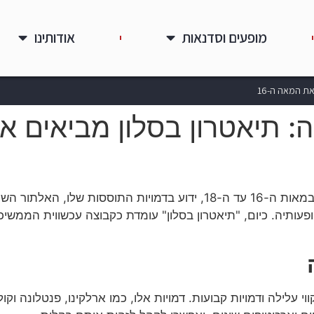
מופעים וסדנאות
אודותינו
ת המאה ה-16
: תיאטרון בסלון מביאים 
קומדיה דל'ארטה, ז'אנר תיאטרלי איטלקי ששגשג במאות ה-16 עד ה-18, יד
פעותיה. כיום, "תיאטרון בסלון" עומדת כקבוצה עכשווית הממש
עלילה ודמויות קבועות. דמויות אלו, כמו ארלקינו, פנטלונה וקו