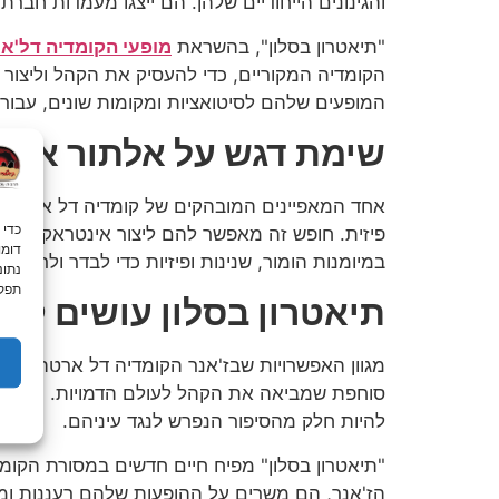
והגינונים הייחודיים שלהן. הם ייצגו מעמדות חברת
"תיאטרון בסלון", בהשראת
מופעי הקומדיה דל'א
הקומדיה המקוריים, כדי להעסיק את הקהל וליצור
המופעים שלהם לסיטואציות ומקומות שונים, עבור כ
שימת דגש על אלתור איכו
אחד המאפיינים המובהקים של קומדיה דל ארטה הוא
פיזית. חופש זה מאפשר להם ליצור אינטראקציה עם
במיומנות הומור, שנינות ופיזיות כדי לבדר ולרתק 
נתונ
תפקו
תיאטרון בסלון עושים קו
מגוון האפשרויות שבז'אנר הקומדיה דל ארטה מאפשר
סוחפת שמביאה את הקהל לעולם הדמויות. הם עושים
להיות חלק מהסיפור הנפרש לנגד עיניהם.
"תיאטרון בסלון" מפיח חיים חדשים במסורת הקומד
הז'אנר, הם משרים על ההופעות שלהם רעננות ומו