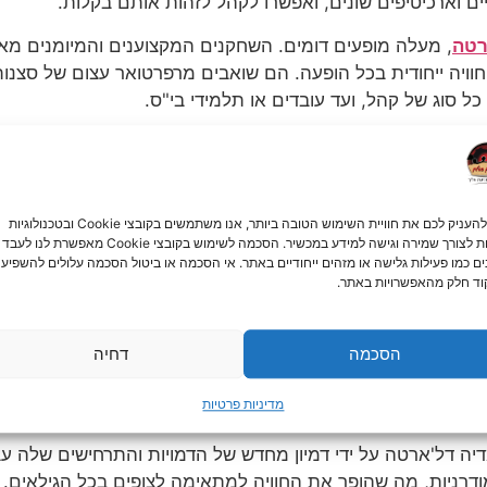
יים וארכיטיפים שונים, ואפשרו לקהל לזהות אותם בקלות.
רטה
, מעלה מופעים דומים. השחקנים המקצוענים והמיומנים מאל
 חוויה ייחודית בכל הופעה. הם שואבים מרפרטואר עצום של סצ
ל סוג של קהל, ועד עובדים או תלמידי בי"ס.
תי
 הדגש שלה על אימפרוביזציה. לשחקנים יש יכולת יוצאת דופן לא
כדי להעניק לכם את חוויית השימוש הטובה ביותר, אנו משתמשים בקובצי Cookie ובטכנולוגיות
 הקהל, תוך שילוב תגובותיהם והצעותיהם בהופעה. "תיאטרון בס
דומות לצורך שמירה וגישה למידע במכשיר. הסכמה לשימוש בקובצי Cookie מאפשרת לנו לעבד
את הצופים שלהם.
ים כמו פעילות גלישה או מזהים ייחודיים באתר. אי הסכמה או ביטול הסכמה עלולים להשפיע 
ד חלק מהאפשרויות באתר.
מדיה דל ארטה
הסכמה
דחיה
 ל"תיאטרון בסלון" להסתגל לחללי הופעה שונים. מחדרי מגורים 
 שימוש חכם באביזרים, מוזיקה ובמחוות גופניות כדי להעביר 
מדיניות פרטיות
יה דל'ארטה על ידי דמיון מחדש של הדמויות והתרחישים שלה עב
דרניות, מה שהופך את החוויה למתאימה לצופים בכל הגילאים.