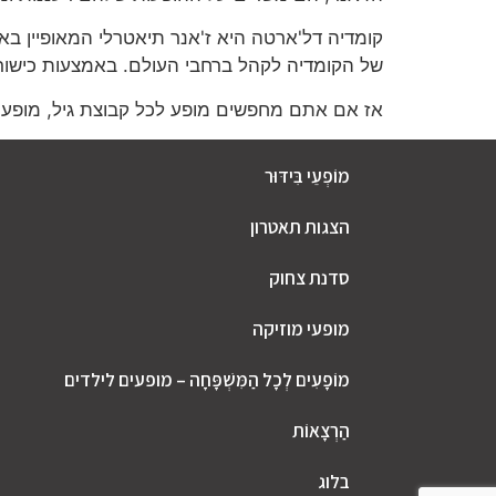
קומדיה דל'ארטה היא ז'אנר תיאטרלי המאופיין בא
של הקומדיה לקהל ברחבי העולם. באמצעות כישורי
אז אם אתם מחפשים מופע לכל קבוצת גיל, מופע 
מוֹפְעֵי בִּידּוּר
הצגות תאטרון
סדנת צחוק
מופעי מוזיקה
מוֹפָעִים לְכָל הַמִּשְׁפָּחָה – מופעים לילדים
הַרְצָאוֹת
בלוג