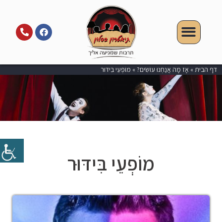
דף הבית
»
אָז מָה אֲנַחְנוּ עוֹשִׂים?
»
מוֹפְעֵי בִּידּוּר
מוֹפְעֵי בִּידּוּר