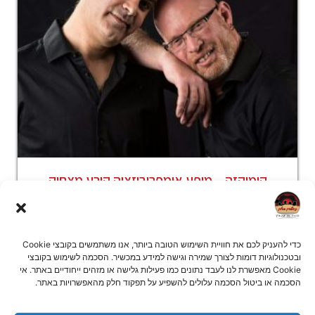
קומיקזה – מופע אימפרוביזציה קורע מצחוק
קומיקזה – כל הקודם צוחק קומיקזה הוא מופע הבידור המאולתר הטוב
בישראל. חכם, קליל ומצחיק.
כדי להעניק לכם את חוויית השימוש הטובה ביותר, אנו משתמשים בקובצי Cookie
המשך קריאה »
ובטכנולוגיות דומות לצורך שמירה וגישה למידע במכשיר. הסכמה לשימוש בקובצי
Cookie מאפשרת לנו לעבד נתונים כמו פעילות גלישה או מזהים ייחודיים באתר. אי
הסכמה או ביטול הסכמה עלולים להשפיע על תפקוד חלק מהאפשרויות באתר.