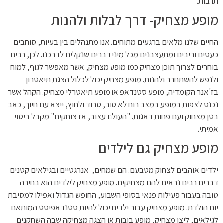
תרבות.
מופע מצחיק- דרך לבלות ולהנות
החיים שלנו מלאים ברגעים מתוחים. אנו מתנהלים בין בעיות, סוחבים
כעסים וריבים ומתעצבנים מכל מיני דברים שנקלים לדרכנו. לכן, רבים
בוחרים לצרוך תוכן מצחיק כמו מופע מצחיק, אשר מאפשר לגוף, למוח
ולנפש להשתחרר ולהנות. מופע מצחיק יכול לכלול הצגת תיאטרון
בז'אנר הקומדיה, מופע סטנדאפ או מופע תיאטרלי מצחיק. הקהל אשר
נכנס לצפות במופע במצב רוח לא טוב, טרוד ולחוץ, ייצא עם חיוך, כאב
בטן מצחוק ועם פחות דאגות. "העולם עצוב, אז צוחקים" מקבל ביטוי
אמיתי.
מופע מצחיק גם לילדים
ילדים אוהבים לצחוק מטבעם. הם שמחים, אנרגטיים ובגילאים קטנים
דברים רבים נראים להם מצחיקים. מופע מצחיק לילדים הוא בחירה
טובה בעבור פעילות פנאי בסופי השבוע, החופש הגדול ואפילו למסיבת
יום הולדת. מופע מצחיק עבור ילדים יכול להיות סטנדאפיסט המותאם
לגילאים, ליצן מצחיק, מופע בובות או הצגה מצחיקה שבה השחקנים