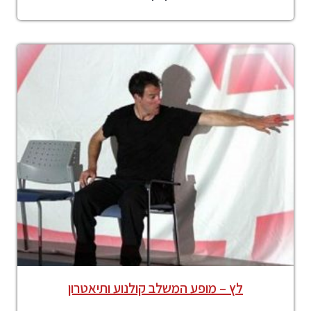
לץ – מופע המשלב קולנוע ותיאטרון