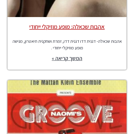
אהבות שכאלה: מופע מוזיקלי ייחודי
אהבות שכאלה- דגנית דדו דגנית דדו, זמרת ושחקנית תיאטרון, מגישה
מופע מוזיקלי ייחודי .
המשך קריאה »